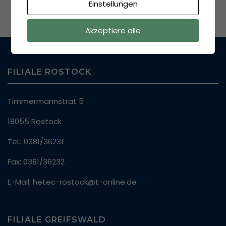
Einstellungen
Akzeptiere alle
FILIALE ROSTOCK
Timmermannstrat 5
18055 Rostock
Tel.: 0381/36231
Fax: 0381/36232
E-Mail: hetec-rostock@t-online.de
FILIALE GREIFSWALD