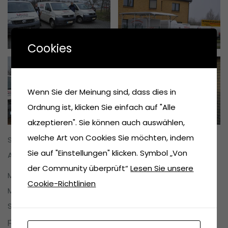
Cookies
Wenn Sie der Meinung sind, dass dies in
Ordnung ist, klicken Sie einfach auf "Alle
akzeptieren". Sie können auch auswählen,
welche Art von Cookies Sie möchten, indem
So können wir die unterschiedlichsten Anfragen und
Sie auf "Einstellungen" klicken. Symbol „Von
Anliegen stets zuverlässig und kompetent bearbeiten.
der Community überprüft“
Lesen Sie unsere
Machen Sie sich doch einfach näher mit unseren
Cookie-Richtlinien
Mitarbeiterinnen und Mitarbeitern bekannt. Hier finden
Sie bestimmt den passenden Spezialisten für Ihr ganz
persönliches Anliegen.